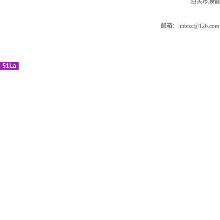
泊头市顺诚
邮箱：hbbtsc@1
51La