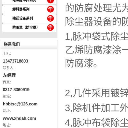
电磁脉冲阀系列
的防腐处理尤
卸料器系列
除尘器设备的
输送设备系列
防雨罩（防尘罩）
1,脉冲袋式
联系我们
乙烯防腐漆涂
手机：
防腐漆。
13473718803
联系人：
左经理
传真：
0317-8360919
2,几件采用镀
邮箱：
hbbtsc@126.com
3,除机件加工
网址：
www.xhdah.com
4,脉冲布袋除
地址：