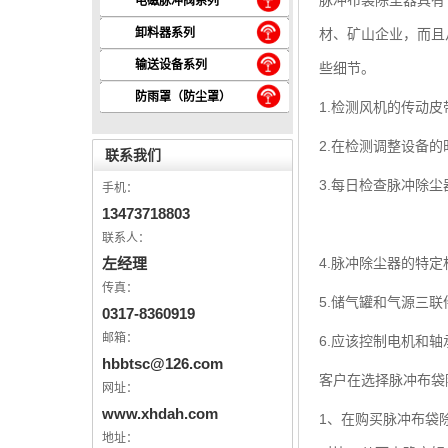
脉冲布袋除尘器具有
电磁脉冲阀系列
卸料器系列
材、矿山企业，而且
输送设备系列
些细节。
防雨罩（防尘罩）
1.检测风机的传动
2.在检测调整设备
联系我们
3.每日检查脉冲除
手机：
13473718803
联系人：
左经理
4.脉冲除尘器的特
传真：
5.储气罐和气源三
0317-8360919
邮箱：
6.应该控制电机和
hbbtsc@126.com
客户在选择
脉冲布袋
网址：
www.xhdah.com
1、在购买脉冲布袋
地址：