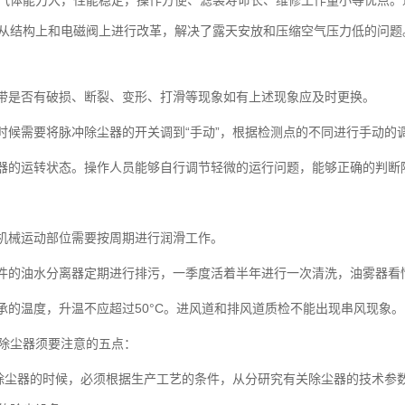
气体能力大，性能稳定，操作方便、滤袋寿命长、维修工作量小等优点。
从结构上和电磁阀上进行改革，解决了露天安放和压缩空气压力低的问题
皮带是否有破损、断裂、变形、打滑等现象如有上述现象应及时更换。
的时候需要将脉冲除尘器的开关调到“手动”，根据检测点的不同进行手动
尘器的运转状态。操作人员能够自行调节轻微的运行问题，能够正确的判断
定机械运动部位需要按周期进行润滑工作。
联件的油水分离器定期进行排污，一季度活着半年进行一次清洗，油雾器看
轴承的温度，升温不应超过50°C。进风道和排风道质检不能出现串风现象。
除尘器
须要注意的五点：
除尘器的时候，必须根据生产工艺的条件，从分研究有关除尘器的技术参