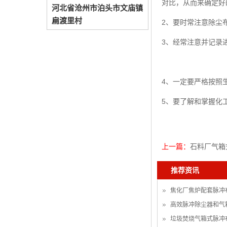
对比，从而来确定好
河北省沧州市泊头市文庙镇
扁渡里村
2、要时常注意除尘
3、经常注意并记录
4、一定要严格按照
5、要了解和掌握化
上一篇：
石料厂气箱
推荐资讯
焦化厂焦炉配套脉冲
高效脉冲除尘器和气
垃圾焚烧气箱式脉冲